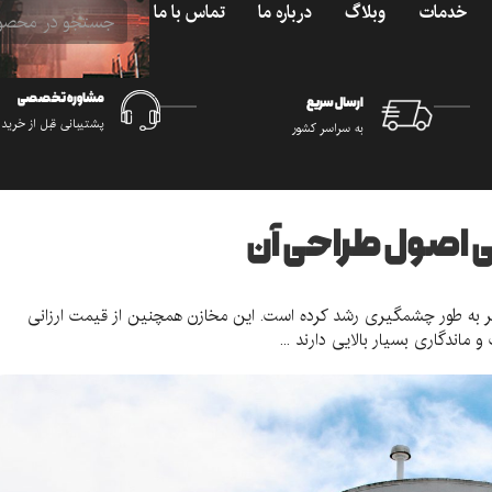
خدمات
وبلاگ
درباره ما
تماس با ما
مشاوره تخصصی
ارسال سریع
پشتیبانی قبل از خرید
به سراسر کشور
لوله
لوله
میلگرد
میلگرد
پروفیل
پروفیل
 اصول طراحی آن
لوله استیل
لوله استیل
لوله فولادی
لوله فولادی
میلگرد ساده
میلگرد ساده
پروفیل استیل
پروفیل استیل
ر به طور چشمگیری رشد کرده است. این مخازن همچنین از قیمت ارزانی
لوله گالوانیزه
لوله گالوانیزه
میلگرد آجدار
میلگرد آجدار
پروفیل فولادی
پروفیل فولادی
اندگاری بسیار بالایی دارند ...
هیزات صنعتی
هیزات صنعتی