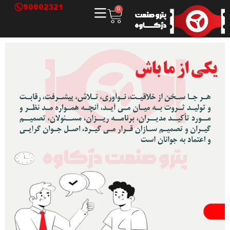
90002321
0