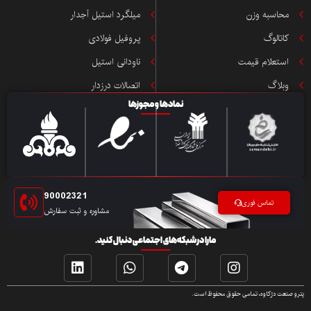
محاسبه وزن
میلگرد استیل آجدار
کاتالوگ
پروفیل فولادی
استعلام قیمت
ناودانی استیل
وبلاگ
اتصالات درزدار
نمادها و مجوزها
90002321
تماس فوری
مشاوره و ثبت سفارش
مارا در شبکه‌های اجتماعی دنبال کنید.
پترو صنعت دژکاوه، تمامی حقوق محفوظ است.