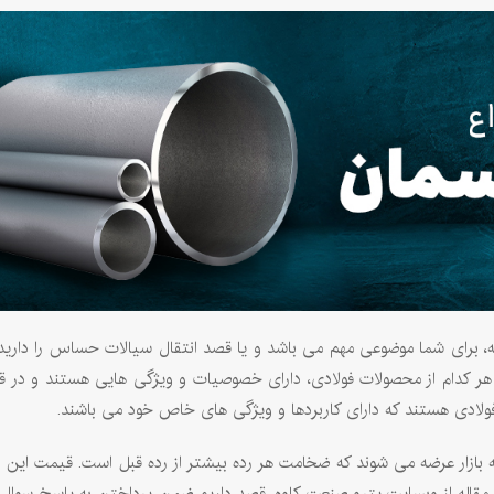
، برای شما موضوعی مهم می باشد و یا قصد انتقال سیالات حساس را دارید،
د. هر کدام از محصولات فولادی، دارای خصوصیات و ویژگی هایی هستند و در
 فولادی هستند که دارای کاربردها و ویژگی های خاص خود می باشند.
مان معمولا در چهار رده سبک، 40، 80 و 160 تولید و به بازار عرضه می شوند که ضخامت هر رده بیشتر از رده قب
 مقاله از وبسایت پترو صنعت کاوه، قصد داریم ضمن پرداختن به پاسخ سوال ل