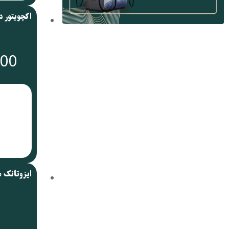
000
ایزوتانک 