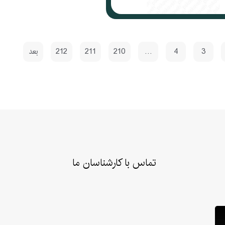
3
4
…
210
211
212
بعد
تماس با کارشناسان ما