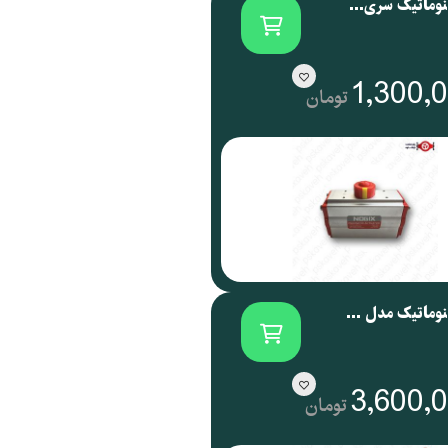
اکچویتور پنوماتیک سری NOG نوجیکس | NOGIX
1,300,
تومان
اکچویتور پنوماتیک مدل NOG 088 نوجیکس
3,600,
تومان