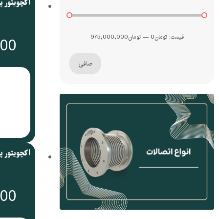
قيمت:
تومان0
—
تومان975,000,000
000
صافی
000