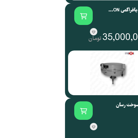
اکچویتور دیافراگمی SAMSON آلمان سری 3271
35,000,
تومان
سوخت رسان