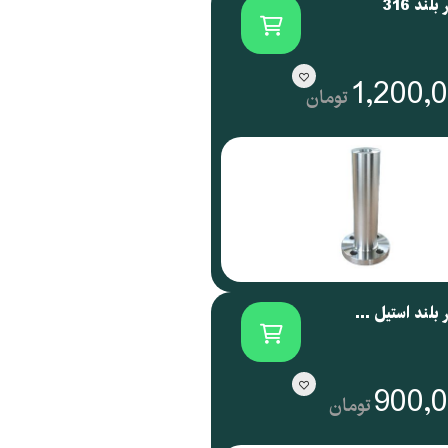
لند 316
1,200,
تومان
فلنج گلودار بلند استیل 304
900,
تومان