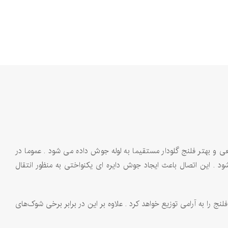
 اتصالی طبیعی و بهتر فلنج گلودار مستقیما به لوله جوش داده می ‌شود . عموما در
ار میگیرد .قسمت جوش به وسیله یک اتصال V شکل به انتهای لوله متصل می‌شود . این اتصال باعث ایجاد جوش دایره ‌ای یکنواختی به منظور انتقال
نج را به آرامی توزیع خواهد کرد . علاوه بر این در برابر برخی شوک‌های