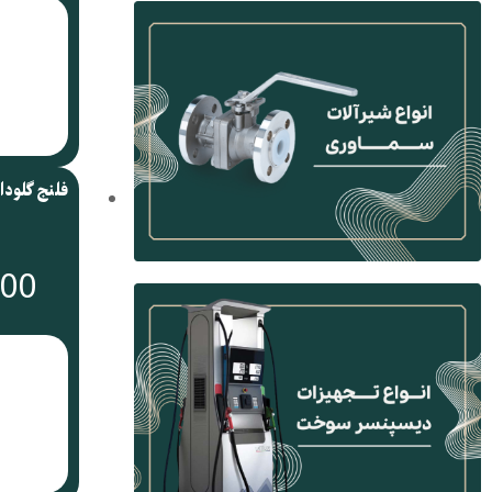
فلنج گلودار
000