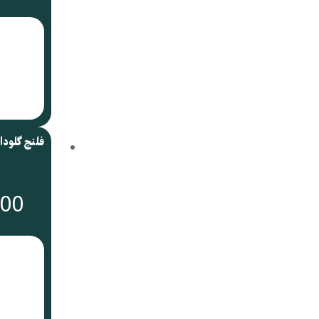
فلنج گلودار
000