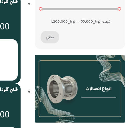
فلنج گلودار ب
قيمت:
تومان55,000
—
تومان1,200,000
000
صافی
000