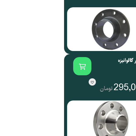
 گالوانیزه
295,
تومان