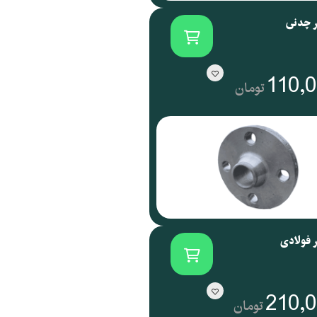
ر چدنی
110,
تومان
ر فولادی
210,
تومان