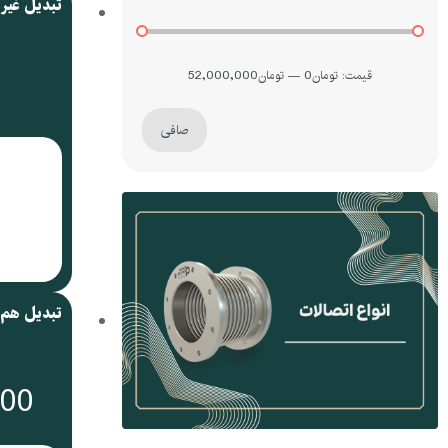
قيمت:
تومان0
—
تومان52,000,000
صافی
000