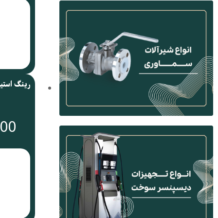
رینگ استی
000