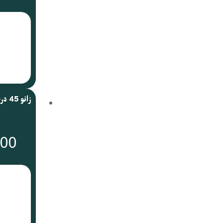
زانو 45 درجه STD بنکن
000