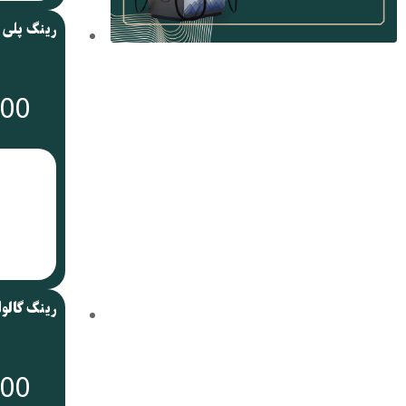
رینگ پلی ا
000
رینگ گالوان
000