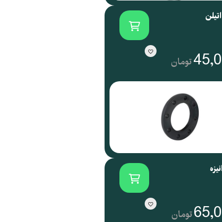
تیلن
45,
تومان
یزه
65,
تومان