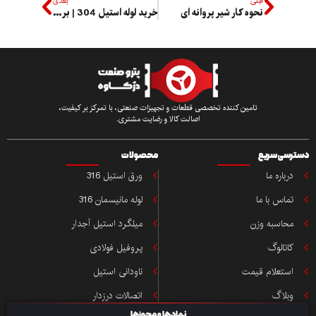
قبلی
بعدی
نحوه کار شیر پروانه ای
خرید لوله استیل 304 | بررسی مشخصات
تامین کننده تخصصی قطعات و تجهیزات صنعتی، با تمرکز بر کیفیت،
اصالت کالا و رضایت مشتری.
ی سریع
محصولات
باره ما
ورق استیل 316
اس با ما
لوله مانیسمان 316
حاسبه وزن
میلگرد استیل آجدار
تالوگ
پروفیل فولادی
ستعلام قیمت
ناودانی استیل
بلاگ
اتصالات درزدار
نمادها و مجوزها