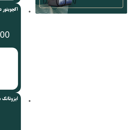
000
ایزوتانک 