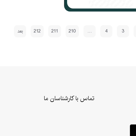
3
4
…
210
211
212
بعد
تماس با کارشناسان ما