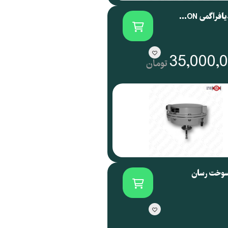
اکچویتور دیافراگمی SAMSON آلمان سری 3271
35,000,
تومان
سوخت رسان