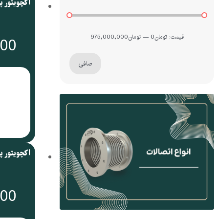
قيمت:
تومان0
—
تومان975,000,000
000
صافی
000