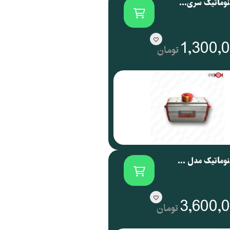
اکچویتور پنوماتیک سری NOG نوجیکس | NOGIX
1,300,
تومان
اکچویتور پنوماتیک مدل NOG 088 نوجیکس
3,600,
تومان