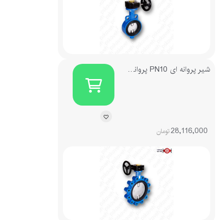
شیر پروانه ای PN10 پروانه چدنی فلنجدار گیربکسی چدنی میراب
28,116,000
تومان