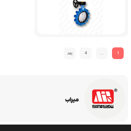
1
…
4
بعد
میراب