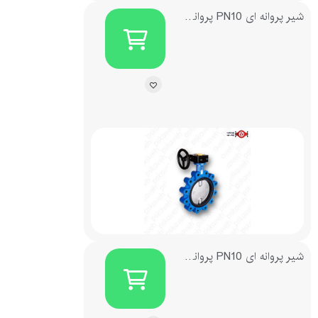
شیر پروانه ای PN10 پروانه استیل 304 لاگ گیربکسی چدنی میراب
شیر پروانه ای PN10 پروانه استیل 304 ویفری اهرم دار چدنی میراب