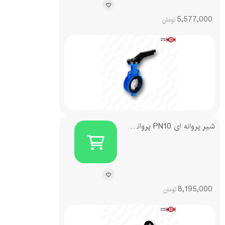
5,577,000
تومان
شیر پروانه ای PN10 پروانه استیل 304 ویفری گیربکسی چدنی میراب
8,195,000
تومان