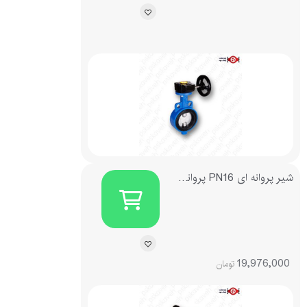
شیر پروانه ای PN16 پروانه استیل 304 فلنجدار گیربکسی چدنی میراب
19,976,000
تومان