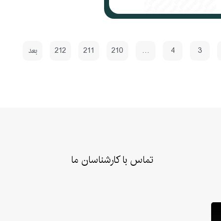
3
4
…
210
211
212
بعد
تماس با کارشناسان ما