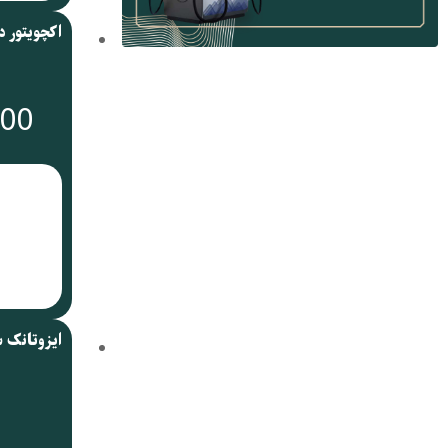
000
ایزوتانک 