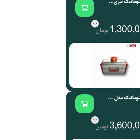
اکچویتور پنوماتیک سری NOG نوجیکس | NOGIX
1,300,
تومان
اکچویتور پنوماتیک مدل NOG 088 نوجیکس
3,600,
تومان