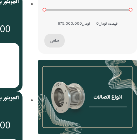
قيمت:
تومان0
—
تومان975,000,000
000
صافی
000