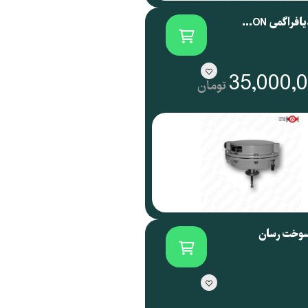
اکچویتور دیافراگمی SAMSON آلمان سری 3271
35,000,
تومان
سوخت رسان