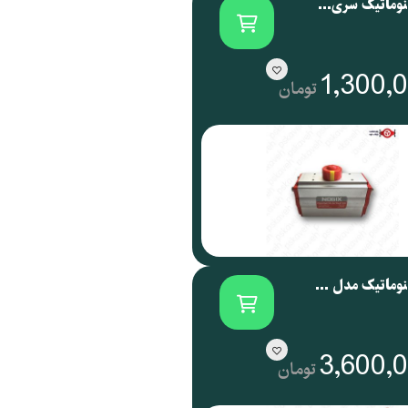
اکچویتور پنوماتیک سری NOG نوجیکس | NOGIX
1,300,
تومان
اکچویتور پنوماتیک مدل NOG 088 نوجیکس
3,600,
تومان