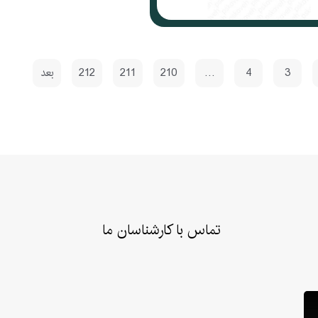
3
4
…
210
211
212
بعد
تماس با کارشناسان ما