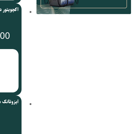
000
ایزوتانک 