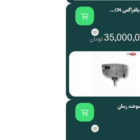
اکچویتور دیافراگمی SAMSON آلمان سری 3271
35,000,
تومان
سوخت رسان