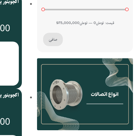
قيمت:
تومان0
—
تومان975,000,000
000
صافی
000