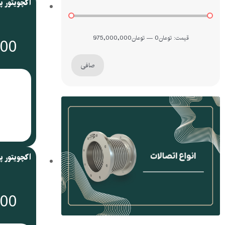
قيمت:
تومان0
—
تومان975,000,000
000
صافی
000