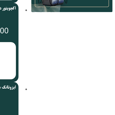
000
ایزوتانک 