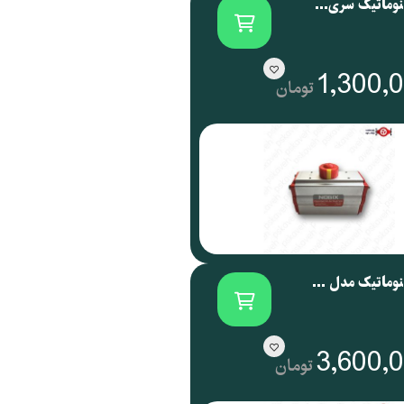
اکچویتور پنوماتیک سری NOG نوجیکس | NOGIX
1,300,
تومان
اکچویتور پنوماتیک مدل NOG 088 نوجیکس
3,600,
تومان