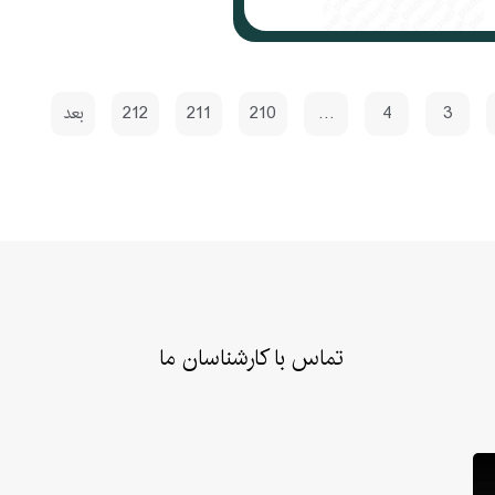
3
4
…
210
211
212
بعد
تماس با کارشناسان ما