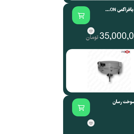
اکچویتور دیافراگمی SAMSON آلمان سری 3271
35,000,
تومان
سوخت رسان