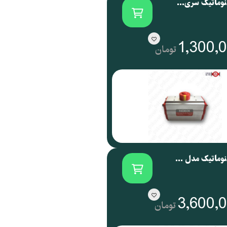
اکچویتور پنوماتیک سری NOG نوجیکس | NOGIX
1,300,
تومان
اکچویتور پنوماتیک مدل NOG 088 نوجیکس
3,600,
تومان