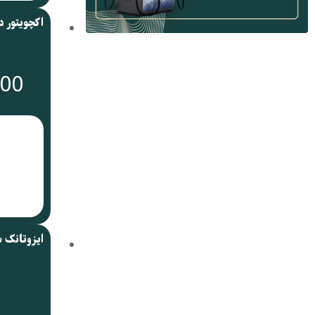
000
ایزوتانک 