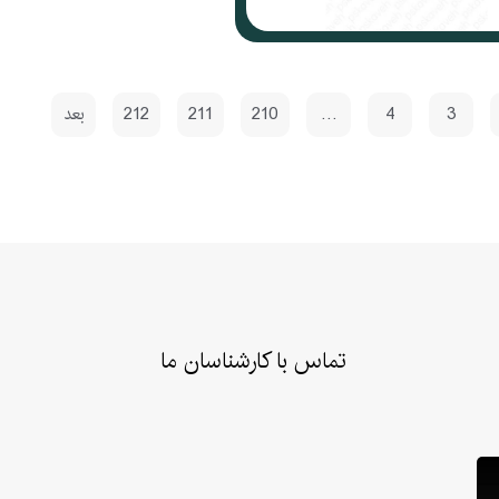
3
4
…
210
211
212
بعد
تماس با کارشناسان ما