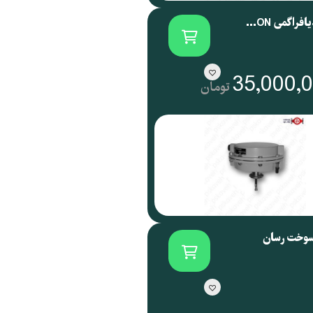
اکچویتور دیافراگمی SAMSON آلمان سری 3271
35,000,
تومان
سوخت رسان