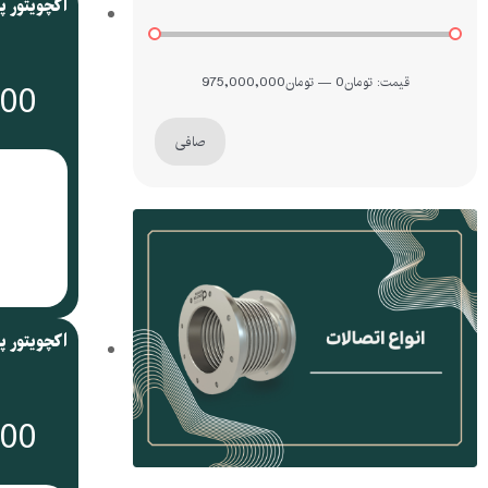
قيمت:
تومان0
—
تومان975,000,000
000
صافی
000