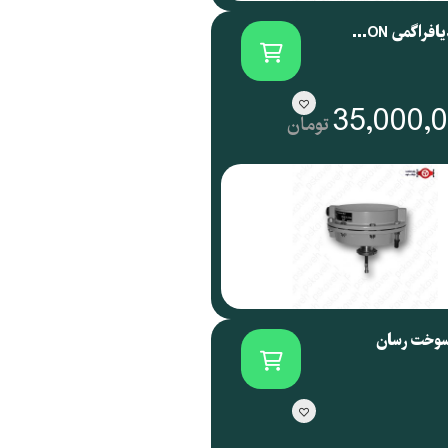
اکچویتور دیافراگمی SAMSON آلمان سری 3271
35,000,
تومان
سوخت رسان