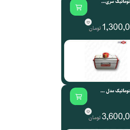
اکچویتور پنوماتیک سری NOG نوجیکس | NOGIX
1,300,
تومان
اکچویتور پنوماتیک مدل NOG 088 نوجیکس
3,600,
تومان