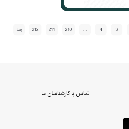
3
4
…
210
211
212
بعد
تماس با کارشناسان ما