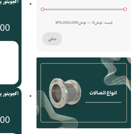
قيمت:
تومان0
—
تومان975,000,000
000
صافی
000