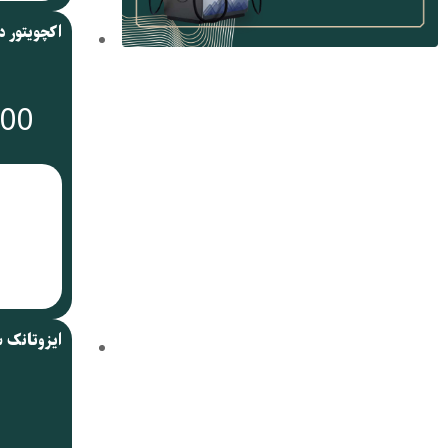
000
ایزوتانک 