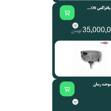
اکچویتور دیافراگمی SAMSON آلمان سری 3271
35,000,
تومان
سوخت رسان