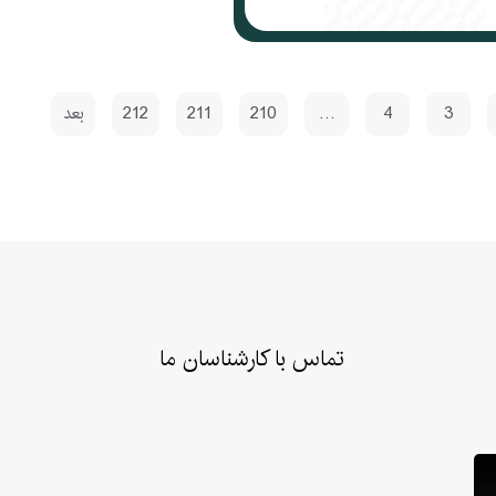
3
4
…
210
211
212
بعد
تماس با کارشناسان ما