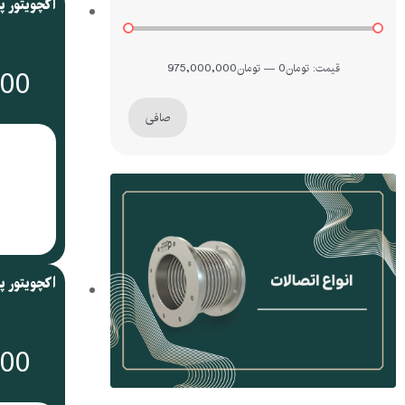
قيمت:
تومان0
—
تومان975,000,000
000
صافی
000