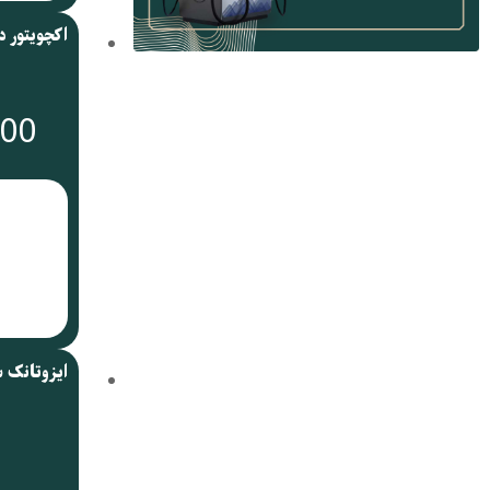
000
ایزوتانک 