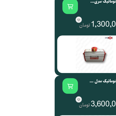
اکچویتور پنوماتیک سری NOG نوجیکس | NOGIX
1,300,
تومان
اکچویتور پنوماتیک مدل NOG 088 نوجیکس
3,600,
تومان