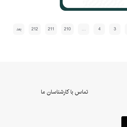
3
4
…
210
211
212
بعد
تماس با کارشناسان ما