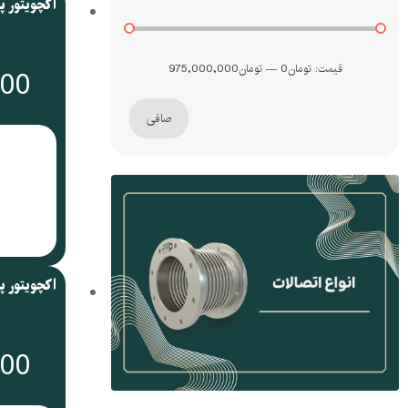
قيمت:
تومان0
—
تومان975,000,000
000
صافی
000