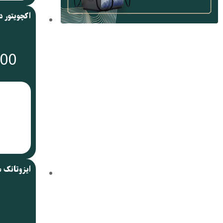
000
ایزوتانک 