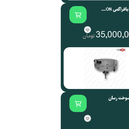
اکچویتور دیافراگمی SAMSON آلمان سری 3271
35,000,
تومان
سوخت رسان