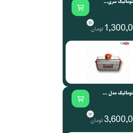
اکچویتور پنوماتیک سری NOG نوجیکس | NOGIX
1,300,
تومان
اکچویتور پنوماتیک مدل NOG 088 نوجیکس
3,600,
تومان