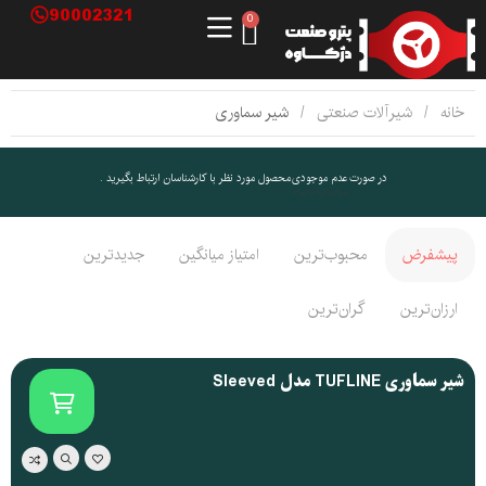
90002321
0
خانه
شیرآلات صنعتی
شیر سماوری
در صورت
عدم موجودی
محصول مورد نظر با کارشناسان ارتباط بگیرید .
پیشفرض
محبوب‌ترین
امتیاز میانگین
جدیدترین
ارزان‌ترین
گران‌ترین
شیر سماوری TUFLINE مدل Sleeved