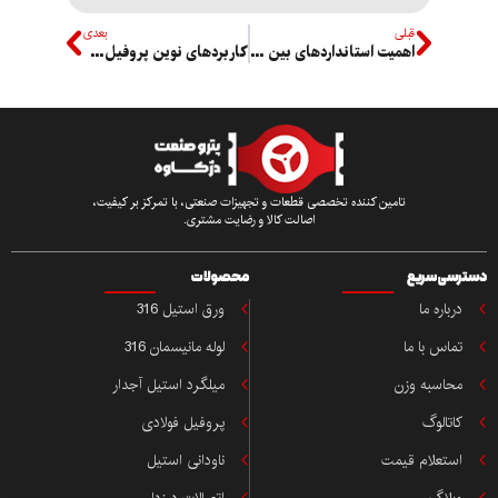
قبلی
بعدی
اهمیت استانداردهای بین المللی در خرید لوله های فولادی
کاربردهای نوین پروفیل‌های گالوانیزه در صنعت و ساختمان
تامین کننده تخصصی قطعات و تجهیزات صنعتی، با تمرکز بر کیفیت،
اصالت کالا و رضایت مشتری.
ی سریع
محصولات
باره ما
ورق استیل 316
اس با ما
لوله مانیسمان 316
حاسبه وزن
میلگرد استیل آجدار
تالوگ
پروفیل فولادی
ستعلام قیمت
ناودانی استیل
بلاگ
اتصالات درزدار