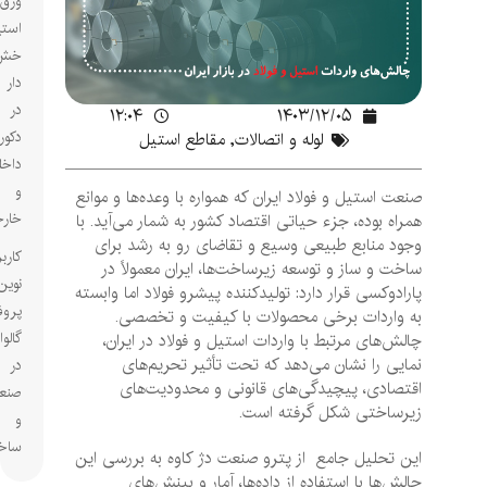
ورق
استیل
خش
دار
در
۱۲:۰۴
۱۴۰۳/۱۲/۰۵
دکوراسیون
لوله و اتصالات
,
مقاطع استیل
داخلی
و
صنعت استیل و فولاد ایران که همواره با وعده‌ها و موانع
خارجی
همراه بوده، جزء حیاتی اقتصاد کشور به شمار می‌آید. با
وجود منابع طبیعی وسیع و تقاضای رو به رشد برای
کاربردهای
ساخت و ساز و توسعه زیرساخت‌ها، ایران معمولاً در
نوین
پارادوکسی قرار دارد: تولیدکننده پیشرو فولاد اما وابسته
پروفیل‌های
به واردات برخی محصولات با کیفیت و تخصصی.
گالوانیزه
چالش‌های مرتبط با واردات استیل و فولاد در ایران،
نمایی را نشان می‌دهد که تحت تأثیر تحریم‌های
در
اقتصادی، پیچیدگی‌های قانونی و محدودیت‌های
صنعت
زیرساختی شکل گرفته است.
و
ساختمان
این تحلیل جامع از پترو صنعت دژ کاوه به بررسی این
چالش‌ها با استفاده از داده‌ها، آمار و بینش‌های