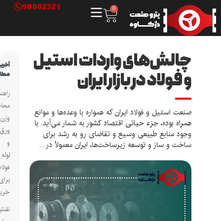
90002321
0
چالش‌های واردات استیل
آخرین
و فولاد در بازار ایران
مطالب
راهنمای
محاسبه
صنعت استیل و فولاد ایران که همواره با وعده‌ها و موانع
وزن
همراه بوده، جزء حیاتی اقتصاد کشور به شمار می‌آید. با
ورق
وجود منابع طبیعی وسیع و تقاضای رو به رشد برای
و
ساخت و ساز و توسعه زیرساخت‌ها، ایران معمولاً در ...
لوله
فولادی
برای
خریداران
نقش