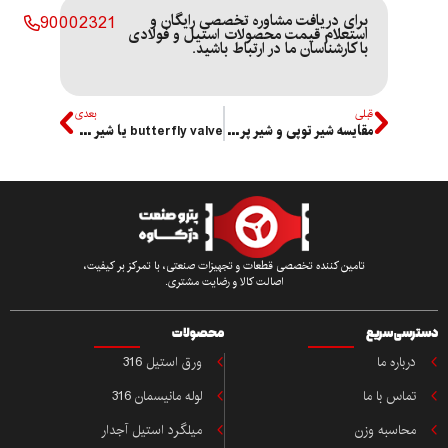
برای دریافت مشاوره تخصصی رایگان و
90002321
استعلام قیمت محصولات استیل و فولادی
با کارشناسان ما در ارتباط باشید.
قبلی
بعدی
مقایسه شیر توپی و شیر پروانه ای
butterfly valve یا شیر پروانه ای چطور کار میکند؟
تامین کننده تخصصی قطعات و تجهیزات صنعتی، با تمرکز بر کیفیت،
اصالت کالا و رضایت مشتری.
ی سریع
محصولات
باره ما
ورق استیل 316
اس با ما
لوله مانیسمان 316
حاسبه وزن
میلگرد استیل آجدار