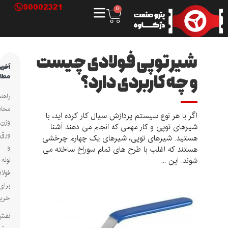
90002321
0
شیر توپی فولادی چیست
آخرین
و چه کاربردی دارد؟
مطالب
راهنمای
محاسبه
اگر با هر نوع سیستم پردازش سیال کار کرده اید، با
وزن
شیرهای توپی و کار مهمی که انجام می دهند آشنا
ورق
هستید. شیرهای توپی، شیرهای یک چهارم چرخشی
و
هستند که اغلب با طرح های تمام سوراخ ساخته می
شوند. این ...
لوله
فولادی
برای
خریداران
نقش