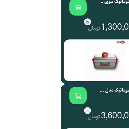
اکچویتور پنوماتیک سری NOG نوجیکس | NOGIX
1,300,
تومان
اکچویتور پنوماتیک مدل NOG 088 نوجیکس
3,600,
تومان