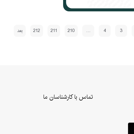
3
4
…
210
211
212
بعد
تماس با کارشناسان ما