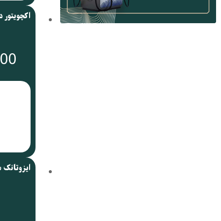
000
ایزوتانک 