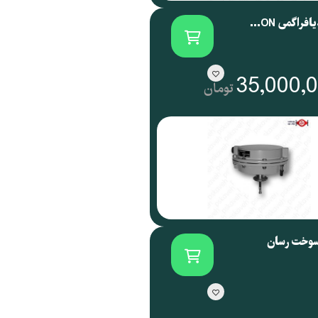
اکچویتور دیافراگمی SAMSON آلمان سری 3271
35,000,
تومان
سوخت رسان