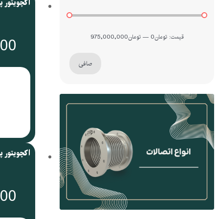
قيمت:
تومان0
—
تومان975,000,000
000
صافی
000