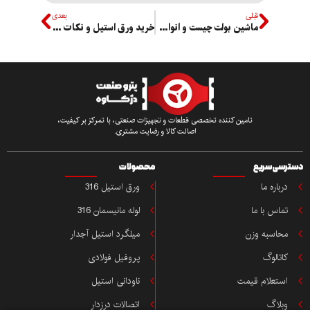
قبلی
بعدی
ماشین بولت چیست و انواع آن کدامند؟
خرید ورق استیل و نکات مهم قبل از خرید
تامین کننده تخصصی قطعات و تجهیزات صنعتی، با تمرکز بر کیفیت،
اصالت کالا و رضایت مشتری.
ی سریع
محصولات
باره ما
ورق استیل 316
اس با ما
لوله مانیسمان 316
حاسبه وزن
میلگرد استیل آجدار
تالوگ
پروفیل فولادی
ستعلام قیمت
ناودانی استیل
بلاگ
اتصالات درزدار