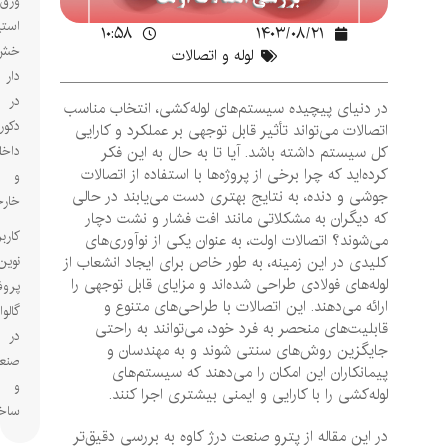
ورق
استیل
۱۰:۵۸
۱۴۰۳/۰۸/۲۱
خش
لوله و اتصالات
دار
در
در دنیای پیچیده سیستم‌های لوله‌کشی، انتخاب مناسب
دکوراسیون
اتصالات می‌تواند تأثیر قابل توجهی بر عملکرد و کارایی
کل سیستم داشته باشد. آیا تا به حال به این فکر
داخلی
کرده‌اید که چرا برخی از پروژه‌ها با استفاده از اتصالات
و
جوشی و دنده، به نتایج بهتری دست می‌یابند در حالی
خارجی
که دیگران به مشکلاتی مانند افت فشار و نشت دچار
کاربردهای
می‌شوند؟ اتصالات اولت، به عنوان یکی از نوآوری‌های
کلیدی در این زمینه، به طور خاص برای ایجاد انشعاب از
نوین
لوله‌های فولادی طراحی شده‌اند و مزایای قابل توجهی را
پروفیل‌های
ارائه می‌دهند. این اتصالات با طراحی‌های متنوع و
گالوانیزه
قابلیت‌های منحصر به فرد خود، می‌توانند به راحتی
در
جایگزین روش‌های سنتی شوند و به مهندسان و
صنعت
پیمانکاران این امکان را می‌دهند که سیستم‌های
و
لوله‌کشی را با کارایی و ایمنی بیشتری اجرا کنند.
ساختمان
در این مقاله از پترو صنعت درژ کاوه به بررسی دقیق‌تر