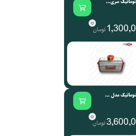
اکچویتور پنوماتیک سری NOG نوجیکس | NOGIX
1,300,
تومان
اکچویتور پنوماتیک مدل NOG 088 نوجیکس
3,600,
تومان