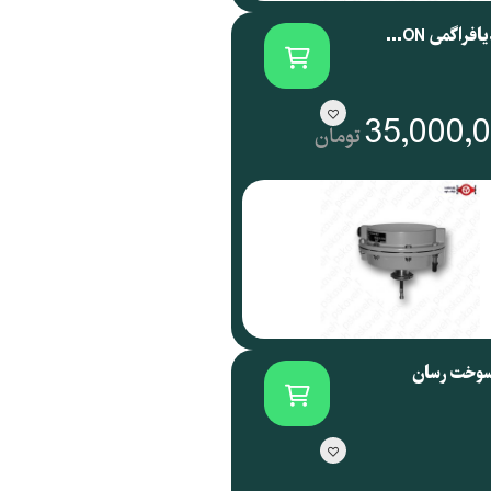
اکچویتور دیافراگمی SAMSON آلمان سری 3271
35,000,
تومان
سوخت رسان