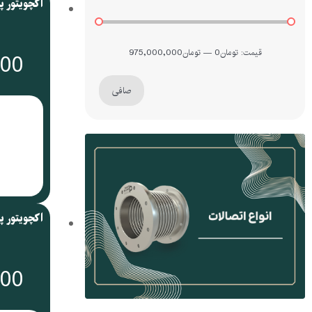
قيمت:
تومان0
—
تومان975,000,000
000
صافی
000