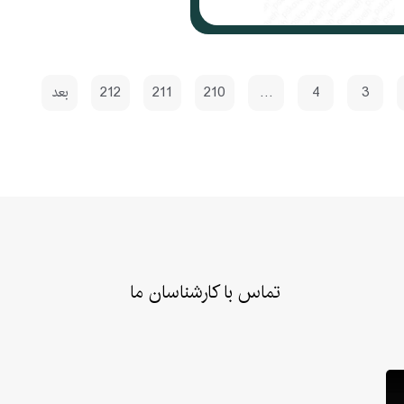
3
4
…
210
211
212
بعد
تماس با کارشناسان ما