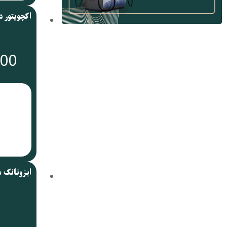
000
ایزوتانک 