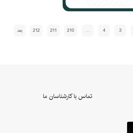
3
4
…
210
211
212
بعد
تماس با کارشناسان ما