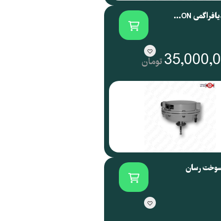
اکچویتور دیافراگمی SAMSON آلمان سری 3271
35,000,
تومان
سوخت رسان