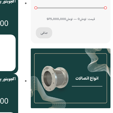
قيمت:
تومان0
—
تومان975,000,000
000
صافی
000