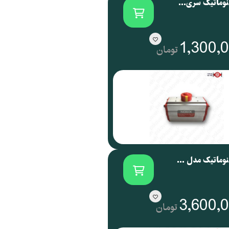
اکچویتور پنوماتیک سری NOG نوجیکس | NOGIX
1,300,
تومان
اکچویتور پنوماتیک مدل NOG 088 نوجیکس
3,600,
تومان