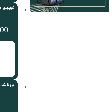
000
ایزوتانک 