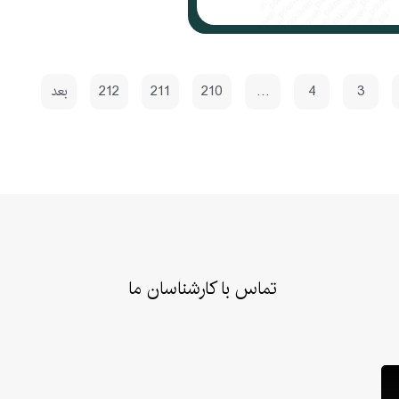
3
4
…
210
211
212
بعد
تماس با کارشناسان ما