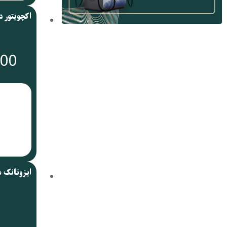
000
ایزوتانک 