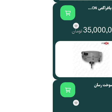
اکچویتور دیافراگمی SAMSON آلمان سری 3271
35,000,
تومان
سوخت رسان