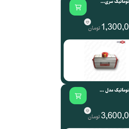
اکچویتور پنوماتیک سری NOG نوجیکس | NOGIX
1,300,
تومان
اکچویتور پنوماتیک مدل NOG 088 نوجیکس
3,600,
تومان