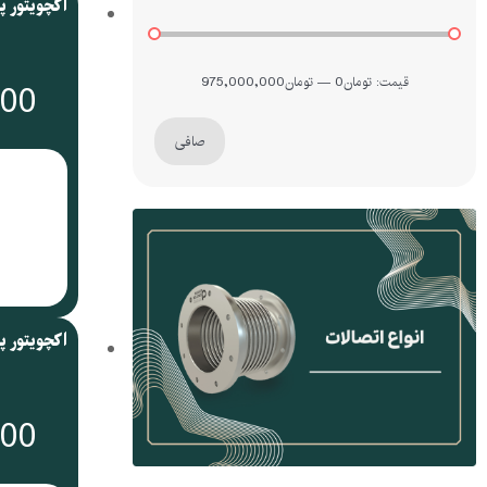
قيمت:
تومان0
—
تومان975,000,000
000
صافی
000