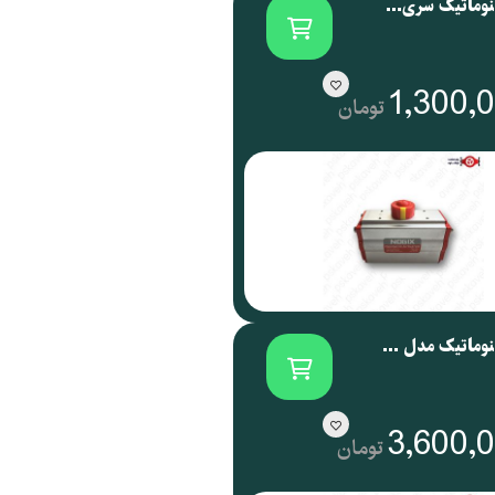
اکچویتور پنوماتیک سری NOG نوجیکس | NOGIX
1,300,
تومان
اکچویتور پنوماتیک مدل NOG 088 نوجیکس
3,600,
تومان