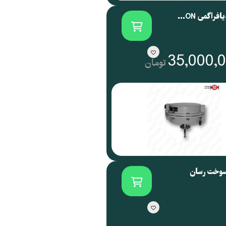
اکچویتور دیافراگمی SAMSON آلمان سری 3271
35,000,
تومان
سوخت رسان