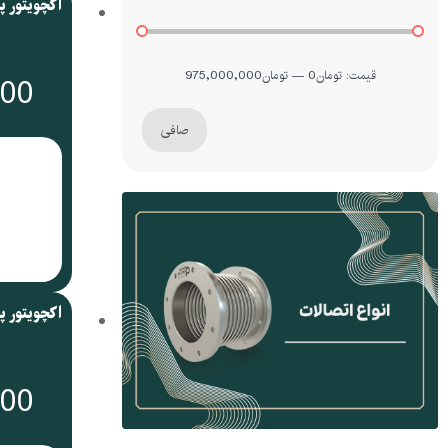
قيمت:
تومان0
—
تومان975,000,000
000
صافی
000