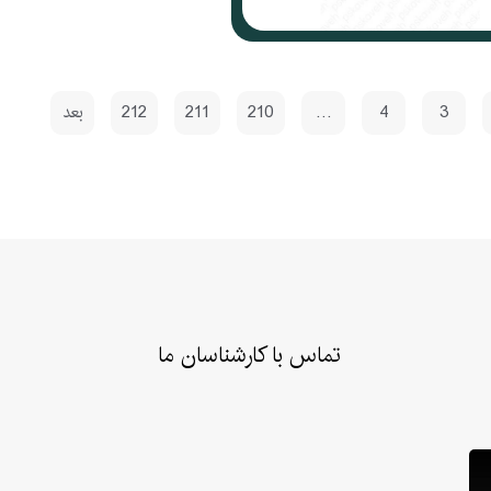
3
4
…
210
211
212
بعد
تماس با کارشناسان ما