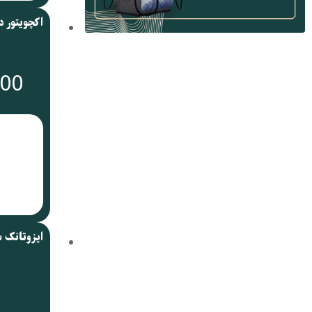
000
ایزوتانک 