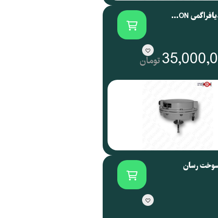
اکچویتور دیافراگمی SAMSON آلمان سری 3271
35,000,
تومان
سوخت رسان