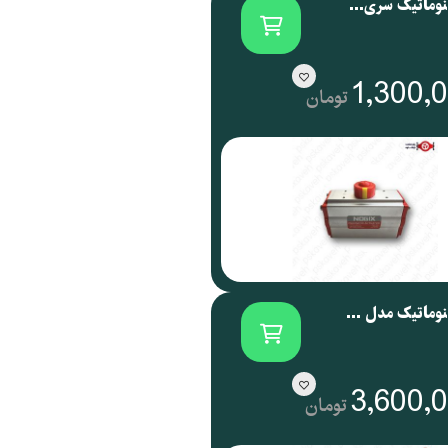
اکچویتور پنوماتیک سری NOG نوجیکس | NOGIX
1,300,
تومان
اکچویتور پنوماتیک مدل NOG 088 نوجیکس
3,600,
تومان