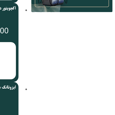
000
ایزوتانک 