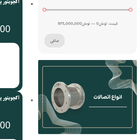
قيمت:
تومان0
—
تومان975,000,000
000
صافی
000