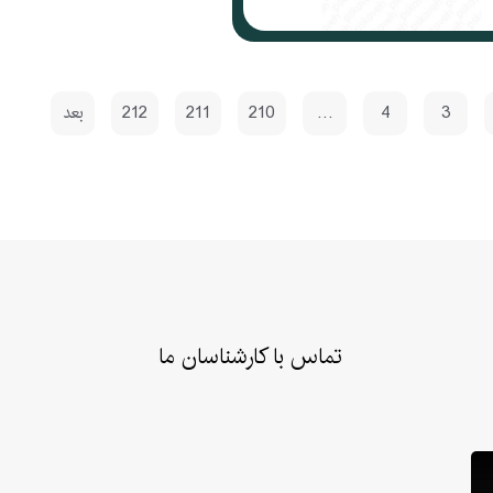
3
4
…
210
211
212
بعد
تماس با کارشناسان ما