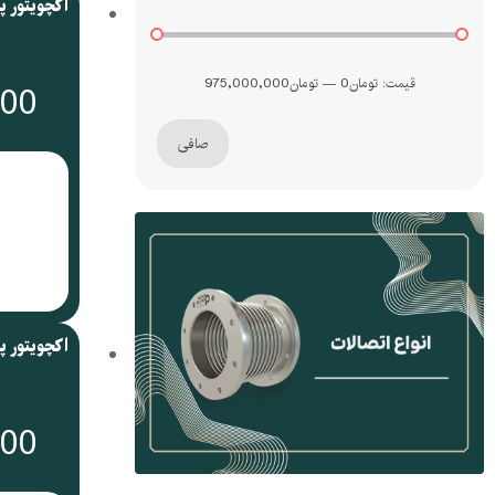
قيمت:
تومان0
—
تومان975,000,000
000
صافی
000