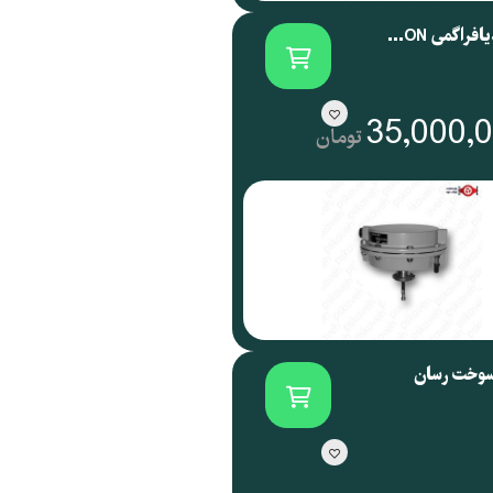
اکچویتور دیافراگمی SAMSON آلمان سری 3271
35,000,
تومان
سوخت رسان