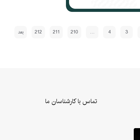
3
4
…
210
211
212
بعد
تماس با کارشناسان ما