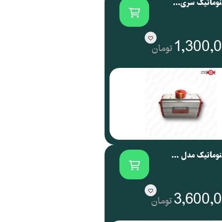
اکچویتور پنوماتیک سری NOG نوجیکس | NOGIX
1,300,
تومان
اکچویتور پنوماتیک مدل NOG 088 نوجیکس
3,600,
تومان