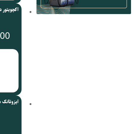
000
ایزوتانک 