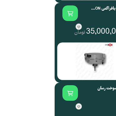
اکچویتور دیافراگمی SAMSON آلمان سری 3271
35,000,
تومان
سوخت رسان