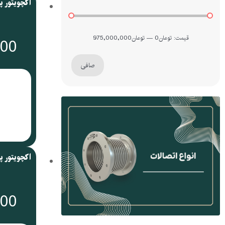
قيمت:
تومان0
—
تومان975,000,000
000
صافی
000