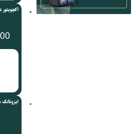
000
ایزوتانک 