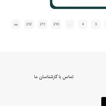
3
4
…
210
211
212
بعد
تماس با کارشناسان ما