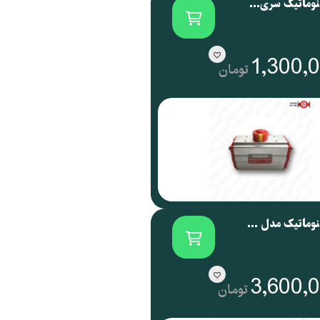
اکچویتور پنوماتیک سری NOG نوجیکس | NOGIX
1,300,
تومان
اکچویتور پنوماتیک مدل NOG 088 نوجیکس
3,600,
تومان