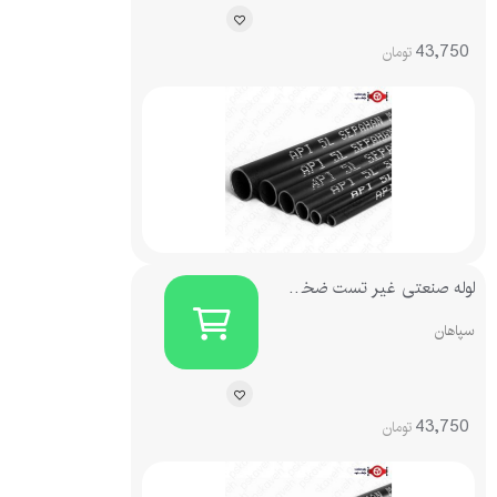
43,750
تومان
لوله صنعتی غیر تست ضخامت 3.5
سپاهان
43,750
تومان