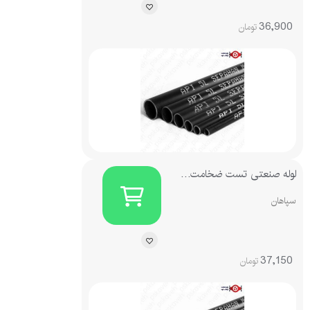
36,900
تومان
لوله صنعتی تست ضخامت 3.25
سپاهان
37,150
تومان