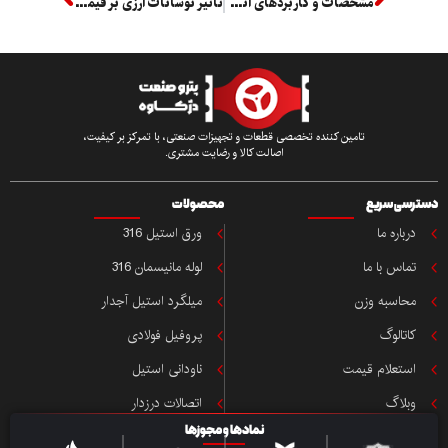
مشخصات و کاربردهای انواع فلنج چیست؟
تاثیر نوسانات ارزی بر قیمت انواع ورق استیل چگونه است؟
تامین کننده تخصصی قطعات و تجهیزات صنعتی، با تمرکز بر کیفیت،
اصالت کالا و رضایت مشتری.
ی سریع
محصولات
باره ما
ورق استیل 316
اس با ما
لوله مانیسمان 316
حاسبه وزن
میلگرد استیل آجدار
تالوگ
پروفیل فولادی
ستعلام قیمت
ناودانی استیل
بلاگ
اتصالات درزدار
نمادها و مجوزها