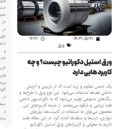
ورق
استیل
خش
دار
در
دکوراسیون
۱۲:۲۱
۱۴۰۳/۰۵/۲۱
داخلی
ورق
و
خارجی
ورق استیل دکوراتیو چیست؟ و چه
کاربردهای
کاربرد هایی دارد
نوین
پروفیل‌های
یک جنس مقاوم و زیبا است که در تزیین و آرایش
گالوانیزه
داخلی فضاها استفاده می‌شود. این نوع ورق با طرح‌ها و
در
رنگ‌های متنوعی تولید می‌شود که به دکوراسیون داخلی
صنعت
فضا زیبایی و شکوه می‌بخشد. از جمله کاربردهای این
محصول می‌توان به استفاده در کابینت‌ها، پنل‌های
و
دیواری، درب‌ها و سقف‌ها اشاره کرد. در این مقاله قصد
ساختمان
داریم به معرفی و کاربردهای ورق استیل دکوراتیو