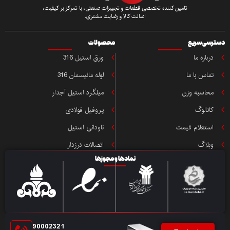
تامین کننده تخصصی قطعات و تجهیزات صنعتی، با تمرکز بر کیفیت،
اصالت کالا و رضایت مشتری.
ی سریع
محصولات
باره ما
ورق استیل 316
اس با ما
لوله مانیسمان 316
حاسبه وزن
میلگرد استیل آجدار
تالوگ
پروفیل فولادی
ستعلام قیمت
ناودانی استیل
بلاگ
اتصالات درزدار
نمادها و مجوزها
90002321