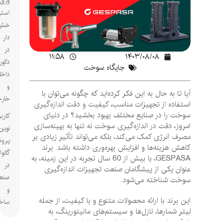
ورق
استیل
خش
دار
در
۱۱:۵۸
۱۴۰۳/۰۸/۰۸
دکوراسیون
جایگاه سوخت
داخلی
و
آیا تا به حال به این فکر کرده‌اید که چگونه می‌توان با
خارجی
استفاده از تجهیزات مناسب، کیفیت و دقت اندازه‌گیری
سوخت را در صنایع مختلف بهبود بخشید؟ در دنیای
کاربردهای
امروز، دقت در اندازه‌گیری سوخت نه تنها به بهینه‌سازی
نوین
مصرف انرژی کمک می‌کند، بلکه می‌تواند تأثیر زیادی بر
پروفیل‌های
کاهش هزینه‌ها و افزایش بهره‌وری داشته باشد. برند
گالوانیزه
GESPASA، با بیش از 60 سال تجربه در این زمینه، به
در
عنوان یکی از پیشگامان صنعت تجهیزات اندازه‌گیری
صنعت
سوخت شناخته می‌شود.
و
این برند با ارائه محصولات متنوع و با کیفیت، از جمله
ساختمان
لیتر شمارها، نازل‌ها و سیستم‌های مانیتورینگ، به