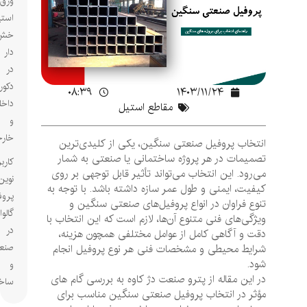
ورق
استیل
خش
دار
در
دکوراسیون
۰۸:۳۹
۱۴۰۳/۱۱/۲۴
داخلی
مقاطع استیل
و
خارجی
انتخاب پروفیل صنعتی سنگین، یکی از کلیدی‌ترین
تصمیمات در هر پروژه ساختمانی یا صنعتی به شمار
کاربردهای
می‌رود. این انتخاب می‌تواند تأثیر قابل توجهی بر روی
نوین
کیفیت، ایمنی و طول عمر سازه داشته باشد. با توجه به
پروفیل‌های
تنوع فراوان در انواع پروفیل‌های صنعتی سنگین و
گالوانیزه
ویژگی‌های فنی متنوع آن‌ها، لازم است که این انتخاب با
در
دقت و آگاهی کامل از عوامل مختلفی همچون هزینه،
صنعت
شرایط محیطی و مشخصات فنی هر نوع پروفیل انجام
شود.
و
در این مقاله از پترو صنعت دژ کاوه به بررسی گام های
ساختمان
مؤثر در انتخاب پروفیل صنعتی سنگین مناسب برای