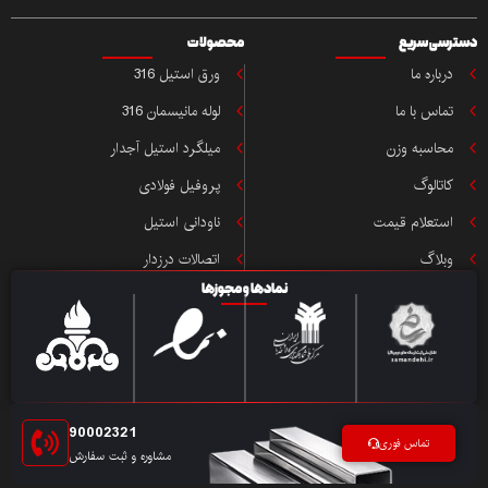
ی سریع
محصولات
باره ما
ورق استیل 316
اس با ما
لوله مانیسمان 316
حاسبه وزن
میلگرد استیل آجدار
تالوگ
پروفیل فولادی
ستعلام قیمت
ناودانی استیل
بلاگ
اتصالات درزدار
نمادها و مجوزها
90002321
تماس فوری
مشاوره و ثبت سفارش