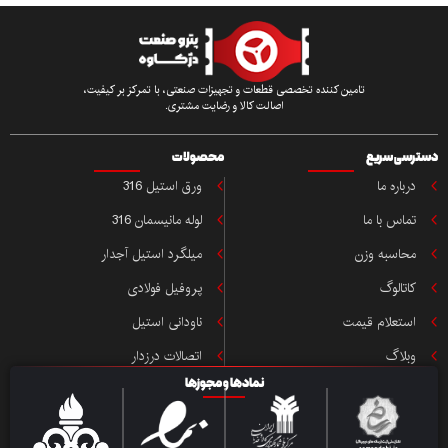
تامین کننده تخصصی قطعات و تجهیزات صنعتی، با تمرکز بر کیفیت،
اصالت کالا و رضایت مشتری.
ی سریع
محصولات
باره ما
ورق استیل 316
اس با ما
لوله مانیسمان 316
حاسبه وزن
میلگرد استیل آجدار
تالوگ
پروفیل فولادی
ستعلام قیمت
ناودانی استیل
بلاگ
اتصالات درزدار
نمادها و مجوزها