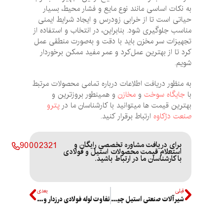
به نکات اساسی مانند نوع مایع و فشار محیط، بسیار
حیاتی است تا از خرابی زودرس و ایجاد شرایط ایمنی
مناسب جلوگیری شود. بنابراین، در انتخاب و استفاده از
تجهیزات سر مخزن باید با دقت و به‌صورت منطقی عمل
کرد تا از بهترین عمل‌کرد و عمر مفید ممکن برخوردار
شویم.
به منظور دریافت اطلاعات درباره تمامی محصولات مرتبط
با
جایگاه سوخت
و
مخازن
و همینطور بروزترین و
بهترین قیمت ها میتوانید با کارشناسان ما در
پترو
صنعت دژکاوه
ارتباط برقرار کنید.
برای دریافت مشاوره تخصصی رایگان و
90002321
استعلام قیمت محصولات استیل و فولادی
با کارشناسان ما در ارتباط باشید.
قبلی
بعدی
شیرآلات صنعتی استیل چیست؟
تفاوت لوله فولادی درزدار و بدون‌درز چیست؟