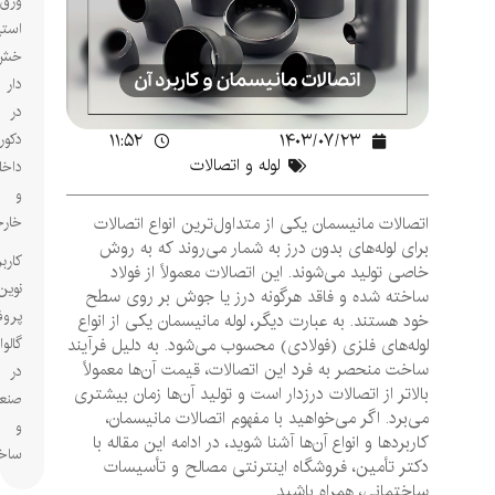
ورق
استیل
خش
دار
در
۱۱:۵۲
۱۴۰۳/۰۷/۲۳
دکوراسیون
لوله و اتصالات
داخلی
و
اتصالات مانیسمان یکی از متداول‌ترین انواع اتصالات
خارجی
برای لوله‌های بدون درز به شمار می‌روند که به روش
کاربردهای
خاصی تولید می‌شوند. این اتصالات معمولاً از فولاد
نوین
ساخته شده و فاقد هرگونه درز یا جوش بر روی سطح
پروفیل‌های
خود هستند. به عبارت دیگر، لوله مانیسمان یکی از انواع
لوله‌های فلزی (فولادی) محسوب می‌شود. به دلیل فرآیند
گالوانیزه
ساخت منحصر به فرد این اتصالات، قیمت آن‌ها معمولاً
در
بالاتر از اتصالات درزدار است و تولید آن‌ها زمان بیشتری
صنعت
می‌برد. اگر می‌خواهید با مفهوم اتصالات مانیسمان،
و
کاربردها و انواع آن‌ها آشنا شوید، در ادامه این مقاله با
ساختمان
دکتر تأمین، فروشگاه اینترنتی مصالح و تأسیسات
ساختمانی، همراه باشید.