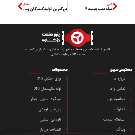
قبلی
بعدی
میله دیپ چیست؟
بزرگترین تولیدکنندگان ورق استیل در جهان و نحوه تولید
تامین کننده تخصصی قطعات و تجهیزات صنعتی، با تمرکز بر کیفیت،
اصالت کالا و رضایت مشتری.
ی سریع
محصولات
باره ما
ورق استیل 316
اس با ما
لوله مانیسمان 316
حاسبه وزن
میلگرد استیل آجدار
تالوگ
پروفیل فولادی
ستعلام قیمت
ناودانی استیل
بلاگ
اتصالات درزدار