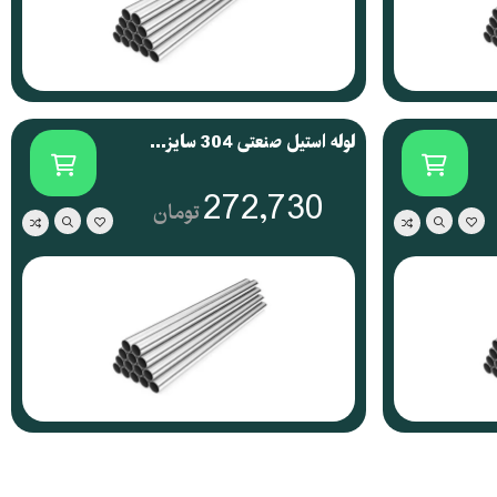
لوله استیل صنعتی 304 سایز 4 اینچ
272,730
تومان