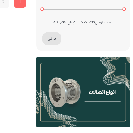
2
1
قيمت:
تومان272,730
—
تومان465,700
صافی